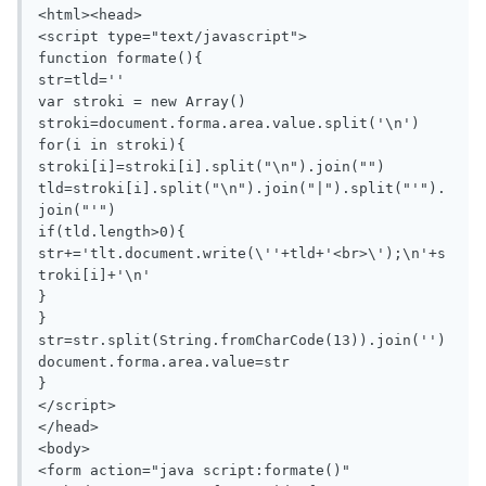
<html><head>

<script type="text/javascript">

function formate(){

str=tld=''

var stroki = new Array()

stroki=document.forma.area.value.split('\n')

for(i in stroki){

stroki[i]=stroki[i].split("\n").join("")

tld=stroki[i].split("\n").join("|").split("'").
join("'")

if(tld.length>0){

str+='tlt.document.write(\''+tld+'<br>\');\n'+s
troki[i]+'\n'

}

}

str=str.split(String.fromCharCode(13)).join('')

document.forma.area.value=str

}

</script>

</head>

<body>

<form action="java script:formate()" 