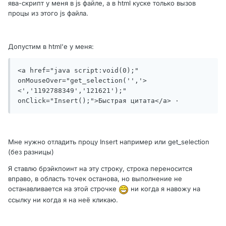
ява-скрипт у меня в js файле, а в html куске только вызов
процы из этого js файла.
Допустим в html'е у меня:
<a href="java script:void(0);" 
onMouseOver="get_selection('','>
<','1192788349','121621');" 
onClick="Insert();">Быстрая цитата</a> ·
Мне нужно отладить процу Insert например или get_selection
(без разницы)
Я ставлю брэйкпоинт на эту строку, строка переносится
вправо, в область точек останова, но выполнение не
останавливается на этой строчке
ни когда я навожу на
ссылку ни когда я на неё кликаю.