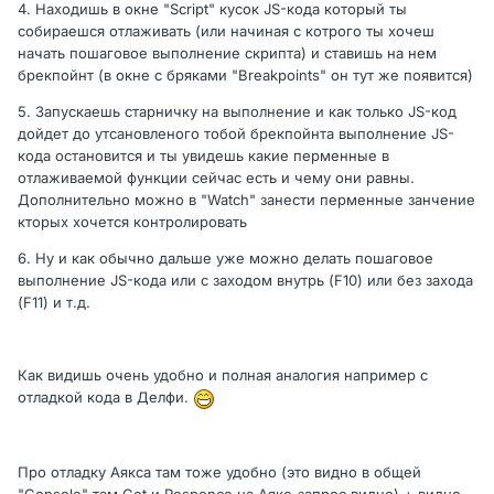
4. Находишь в окне "Script" кусок JS-кода который ты
собираешся отлаживать (или начиная с котрого ты хочеш
начать пошаговое выполнение скрипта) и ставишь на нем
брекпойнт (в окне с бряками "Breakpoints" он тут же появится)
5. Запускаешь старничку на выполнение и как только JS-код
дойдет до утсановленого тобой брекпойнта выполнение JS-
кода остановится и ты увидешь какие перменные в
отлаживаемой функции сейчас есть и чему они равны.
Дополнительно можно в "Watch" занести перменные занчение
кторых хочется контролировать
6. Ну и как обычно дальше уже можно делать пошаговое
выполнение JS-кода или с заходом внутрь (F10) или без захода
(F11) и т.д.
Как видишь очень удобно и полная аналогия например с
отладкой кода в Делфи.
Про отладку Аякса там тоже удобно (это видно в общей
"Console" там Get и Responce на Аякс-запрос видно) + видно