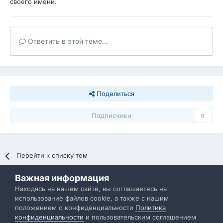
своего имени.
Ответить в этой теме...
Поделиться
Подписчики
0
Перейти к списку тем
Важная информация
Политика конфиденциальности
Обратная связь
Находясь на нашем сайте, вы соглашаетесь на
использование файлов cookie, а также с нашим
IBResource
положением о конфиденциальности
Политика
Powered by Invision Community
конфиденциальности
и пользовательским соглашением