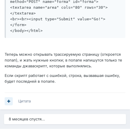
method="POST" name="forma" id="forma">

<textarea name="area" cols="80" rows="30">
</textarea>

<br><br><input type="Submit" value="Go!">

</form>

</body></html>
Теперь можно открывать трассируемую страницу (откроется
попап), и жать нужные кнопки; в попапе напишутся только те
команды джаваскрипт, которые выполнялись.
Если скрипт работает с ошибкой, строка, вызвавшая ошибку,
будет последней в попапе.
Цитата
8 месяцев спустя...