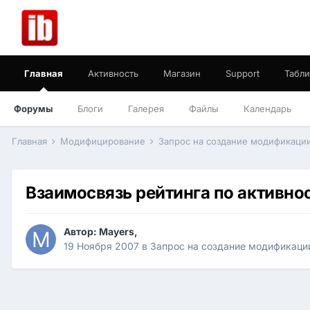
Главная
Активность
Магазин
Support
Табли
Форумы
Блоги
Галерея
Файлы
Календарь
Главная
Модифицирование
Запрос на создание модификаци
Взаимосвязь рейтинга по активнос
Автор:
Mayers
,
19 Ноября 2007
в
Запрос на создание модификаци