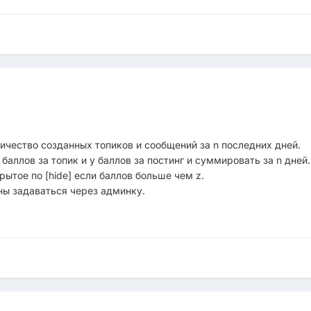
чество созданных топиков и сообщений за n последних дней.
аллов за топик и y баллов за постинг и суммировать за n дней.
ытое по [hide] если баллов больше чем z.
жны задаваться через админку.