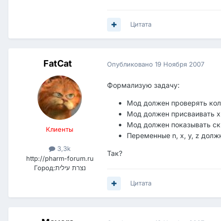
Цитата
FatCat
Опубликовано
19 Ноября 2007
Формализую задачу:
Мод должен проверять коли
Мод должен присваивать x б
Мод должен показывать скр
Клиенты
Переменные n, x, y, z дол
3,3k
Так?
http://pharm-forum.ru
Город:
נצרת עילית
Цитата