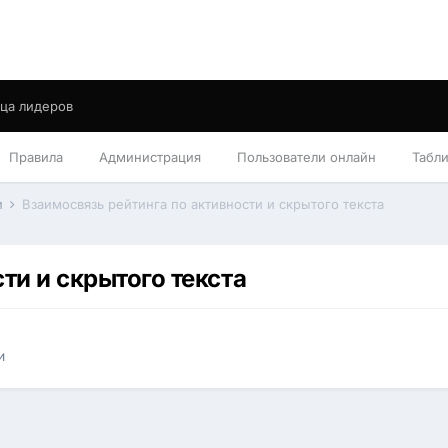
ца лидеров
Правила
Администрация
Пользователи онлайн
Табл
и
Взаимосвязь рейтинга по активности и скрытого текста
ти и скрытого текста
и