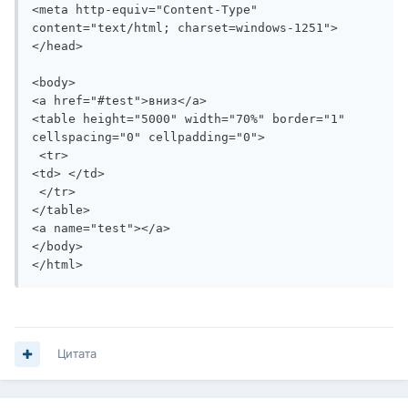
<meta http-equiv="Content-Type" 
content="text/html; charset=windows-1251">

</head>

<body>

<a href="#test">вниз</a>

<table height="5000" width="70%" border="1" 
cellspacing="0" cellpadding="0">

 <tr>

<td> </td>

 </tr>

</table>

<a name="test"></a> 

</body>

</html>
Цитата