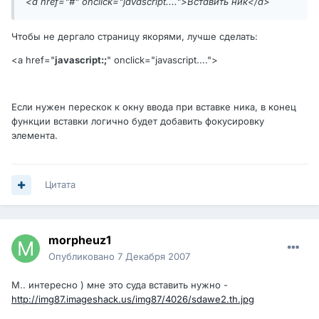
<a href="#" onclick="javascript....">Вставить ник</a>
Чтобы не дергало страницу якорями, лучше сделать:
<a href="
java
script:;
" onclick="javascript....">
Если нужен перескок к окну ввода при вставке ника, в конец
функции вставки логично будет добавить фокусировку
элемента.
Цитата
morpheuz1
Опубликовано
7 Декабря 2007
М.. интересно ) мне это суда вставить нужно -
http://img87.imageshack.us/img87/4026/sdawe2.th.jpg