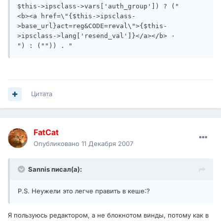
$this->ipsclass->vars['auth_group']) ? ("

<b><a href=\"{$this->ipsclass-
>base_url}act=reg&CODE=reval\">{$this-
>ipsclass->lang['resend_val']}</a></b> ·

") : ("")) . "
Цитата
FatCat
Опубликовано
11 Декабря 2007
Sannis писал(а):
P.S. Неужели это легче править в кеше:?
Я пользуюсь редактором, а не блокнотом винды, потому как в