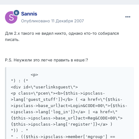
Sannis
Опубликовано
11 Декабря 2007
Для 2.х такого не видел никто, однако кто-то собирался
писать.
P.S. Неужели это легче править в кеше:?
	<p>

") : ("

<div id=\"userlinksguest\">

<p class=\"pcen\"><b>{$this->ipsclass-
>lang['guest_stuff']}</b> ( <a href=\"{$this-
>ipsclass->base_url}act=Login&CODE=00\">{$this-
>ipsclass->lang['log_in']}</a> | <a href=\"
{$this->ipsclass->base_url}act=Reg&CODE=00\">
{$this->ipsclass->lang['register']}</a> )

")) . "

" . (($this->ipsclass->member['mgroup'] == 