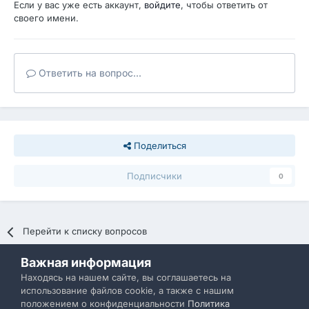
Если у вас уже есть аккаунт,
войдите
, чтобы ответить от
своего имени.
Ответить на вопрос...
Поделиться
Подписчики
0
Перейти к списку вопросов
Важная информация
Политика конфиденциальности
Обратная связь
Находясь на нашем сайте, вы соглашаетесь на
использование файлов cookie, а также с нашим
IBResource
положением о конфиденциальности
Политика
Powered by Invision Community