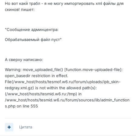
Но вот какй трабл - я не могу импортировать xml файлы для
скинов! пишет:
"Сообщение админцентра:
Обрабатываемый файл пуст"
А сверху написано:
Warning: move_uploaded_file() [function.move-uploaded-file]:
open_basedir restriction in effect.
File(/www_host/hosts/tesmof.w6.ru/forum/uploads/ipb_skin-
redgray.xml.gz) is not within the allowed path(s):
(/www_host/hosts/tesmid.w6.ru:/tmp) in
/www_host/hosts/tesmid.w6.ru/forum/sources/lib/admin_function
s.php on line 555
Цитата