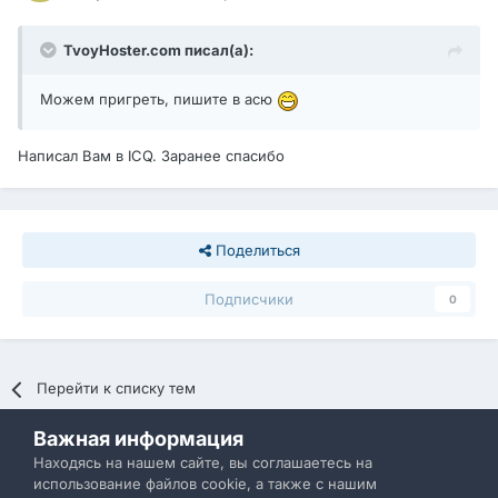
TvoyHoster.com писал(а):
Можем пригреть, пишите в асю
Написал Вам в ICQ. Заранее спасибо
Поделиться
Подписчики
0
Перейти к списку тем
Важная информация
Политика конфиденциальности
Обратная связь
Находясь на нашем сайте, вы соглашаетесь на
использование файлов cookie, а также с нашим
IBResource