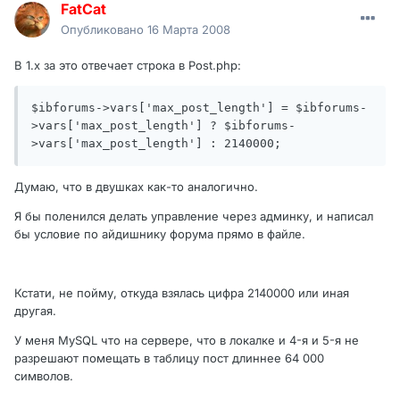
FatCat
Опубликовано
16 Марта 2008
В 1.х за это отвечает строка в Post.php:
$ibforums->vars['max_post_length'] = $ibforums-
>vars['max_post_length'] ? $ibforums-
>vars['max_post_length'] : 2140000;
Думаю, что в двушках как-то аналогично.
Я бы поленился делать управление через админку, и написал
бы условие по айдишнику форума прямо в файле.
Кстати, не пойму, откуда взялась цифра 2140000 или иная
другая.
У меня MySQL что на сервере, что в локалке и 4-я и 5-я не
разрешают помещать в таблицу пост длиннее 64 000
символов.