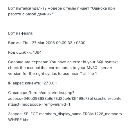
Вот пытался удалить модера с темы пишет "Ошибка при
работе с базой данных"
Вот из файла:
Время: Thu, 27 Mar 2008 00:09:32 +0300
Код ошибки: 1064
Сообщение сервера: You have an error in your SQL syntax;
check the manual that corresponds to your MySQL server
version for the right syntax to use near '' at line 1
IP-адрес клиента: 127.0.0.1
Страница: /forum/admin/index.php?
adsess=640b398683a9d78d25a4e13f498c78bf&section=conte
nt&act=mod&code=remove&mid=1
Запрос: SELECT members_display_name FROM f228_members
WHERE id=