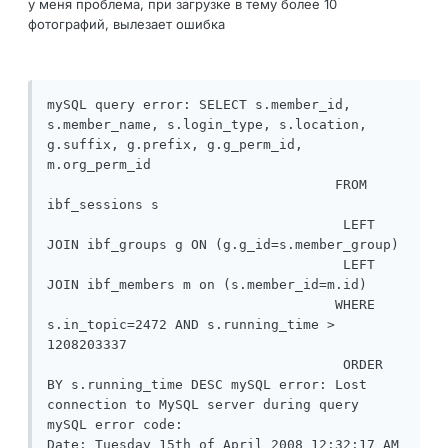
у меня проблема, при загрузке в тему более 10
фотографий, вылезает ошибка
mySQL query error: SELECT s.member_id, 
s.member_name, s.login_type, s.location, 
g.suffix, g.prefix, g.g_perm_id, 
m.org_perm_id

				    FROM 
ibf_sessions s

				     LEFT 
JOIN ibf_groups g ON (g.g_id=s.member_group)

				     LEFT 
JOIN ibf_members m on (s.member_id=m.id)

				    WHERE 
s.in_topic=2472 AND s.running_time > 
1208203337

				     ORDER 
BY s.running_time DESC mySQL error: Lost 
connection to MySQL server during query

mySQL error code: 

Date: Tuesday 15th of April 2008 12:32:17 AM