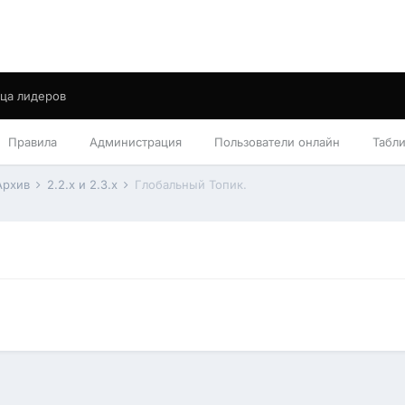
ца лидеров
Правила
Администрация
Пользователи онлайн
Табл
Архив
2.2.x и 2.3.x
Глобальный Топик.