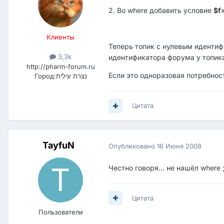
2. Во where добавить условие
$f
Клиенты
Теперь топик с нулевым иденти
3,3k
идентификатора форума у топик
http://pharm-forum.ru
Если это одноразовая потребнос
Город:
נצרת עילית
Цитата
TayfuN
Опубликовано
16 Июня 2008
Честно говоря... не нашёл where 
Цитата
Пользователи