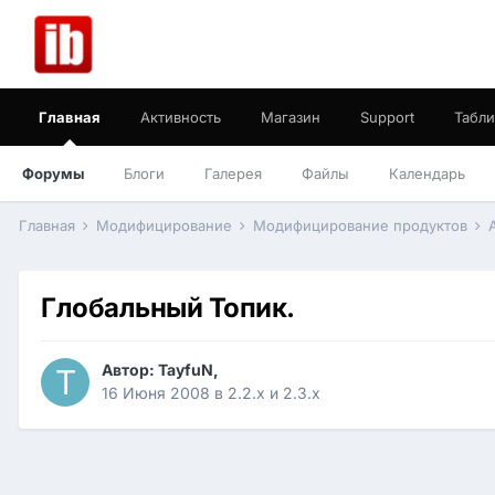
Главная
Активность
Магазин
Support
Табли
Форумы
Блоги
Галерея
Файлы
Календарь
Главная
Модифицирование
Модифицирование продуктов
Глобальный Топик.
Автор:
TayfuN
,
16 Июня 2008
в
2.2.x и 2.3.x