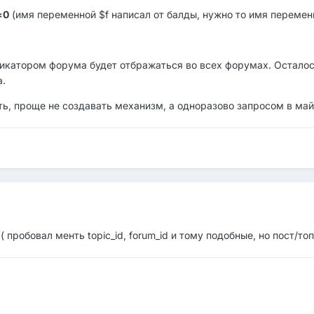
=0
(имя переменной $f написал от балды, нужно то имя перемен
фикатором форума будет отбражаться во всех форумах. Остало
а.
ть, проще не создавать механизм, а одноразово запросом в ма
;( пробовал менть topic_id, forum_id и тому подобные, но пост/