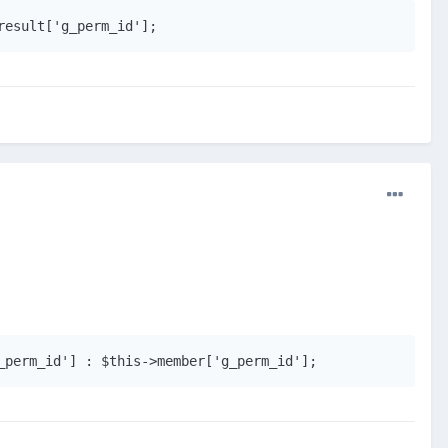
result['g_perm_id'];
_perm_id'] : $this->member['g_perm_id'];