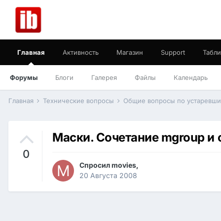
Главная
Активность
Магазин
Support
Табли
Форумы
Блоги
Галерея
Файлы
Календарь
Главная
Технические вопросы
Общие вопросы по устаревш
Маски. Сочетание mgroup и 
0
Спросил
movies
,
20 Августа 2008