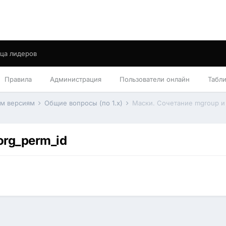
ца лидеров
Правила
Администрация
Пользователи онлайн
Табл
им версиям
Общие вопросы (по 1.x)
Маски. Сочетание mgroup и 
org_perm_id