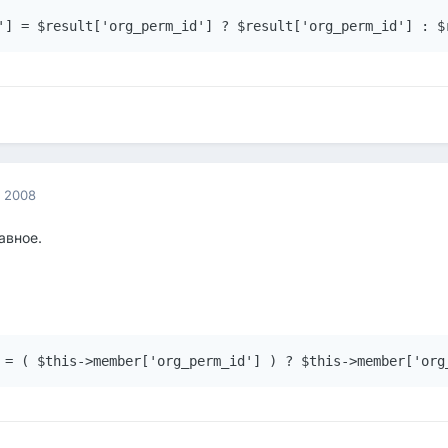
'] = $result['org_perm_id'] ? $result['org_perm_id'] : $
а 2008
лавное.
 = ( $this->member['org_perm_id'] ) ? $this->member['org