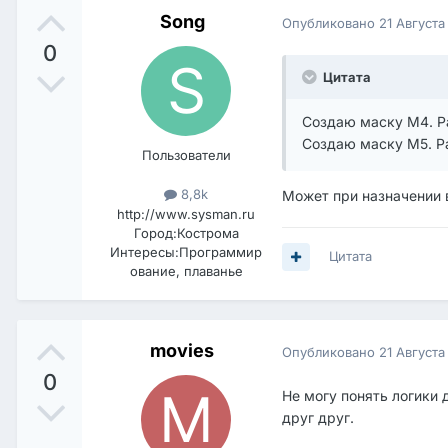
Song
Опубликовано
21 Августа
0
Цитата
Создаю маску М4. Ра
Создаю маску М5. Ра
Пользователи
8,8k
Может при назначении в
http://www.sysman.ru
Город:
Кострома
Интересы:
Программир
Цитата
ование, плаванье
movies
Опубликовано
21 Августа
0
Не могу понять логики
друг друг.