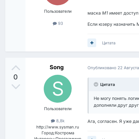
Пользователи
маска
М1
имеет доступ
93
Если юзеру назначить M
Цитата
Song
Опубликовано
22 Август
0
Цитата
Не могу понять логи
дополняли друг друг
Пользователи
8,8k
Ага, согласен. Я уже д
http://www.sysman.ru
Город:
Кострома
Интересы:
Программир