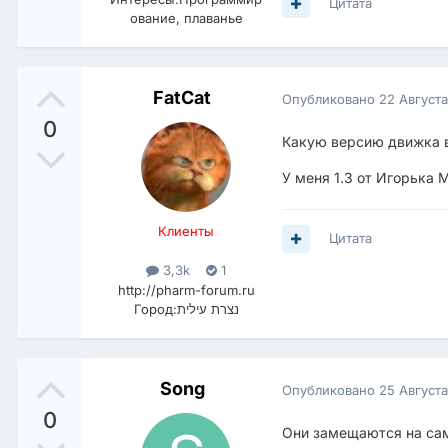
Цитата
ование, плаванье
FatCat
Опубликовано
22 Август
0
Какую версию движка в
У меня 1.3 от Игорька 
Клиенты
Цитата
3,3k
1
http://pharm-forum.ru
Город:
נצרת עילית
Song
Опубликовано
25 Август
0
Они замещаются на сам