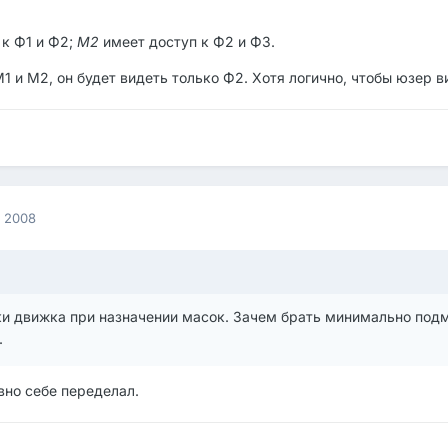
 к Ф1 и Ф2;
М2
имеет доступ к Ф2 и Ф3.
1 и M2, он будет видеть только Ф2. Хотя логично, чтобы юзер в
а 2008
ки движка при назначении масок. Зачем брать минимально под
.
авно себе переделал.