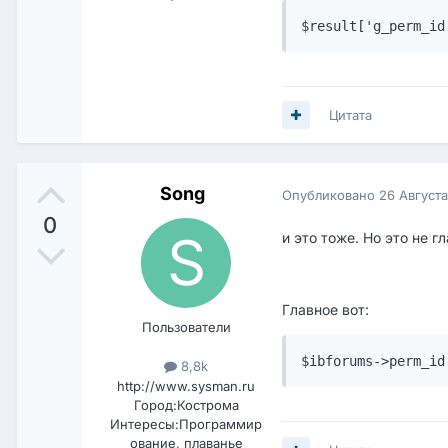
$result['g_perm_id
Цитата
Song
Опубликовано
26 Август
0
и это тоже. Но это не г
Главное вот:
Пользователи
$ibforums->perm_id
8,8k
http://www.sysman.ru
Город:
Кострома
Интересы:
Программир
ование, плаванье