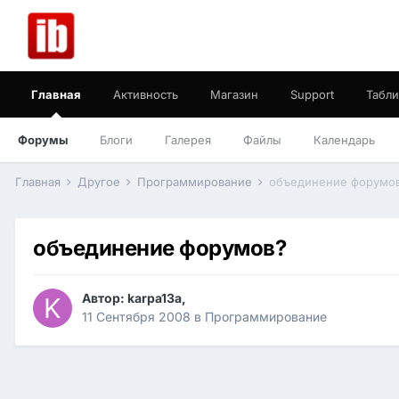
Главная
Активность
Магазин
Support
Табли
Форумы
Блоги
Галерея
Файлы
Календарь
Главная
Другое
Программирование
объединение форумо
объединение форумов?
Автор:
karpa13a
,
11 Сентября 2008
в
Программирование