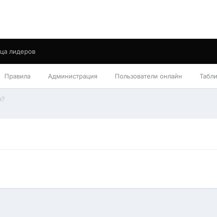
ца лидеров
Правила
Администрация
Пользователи онлайн
Табл
в?