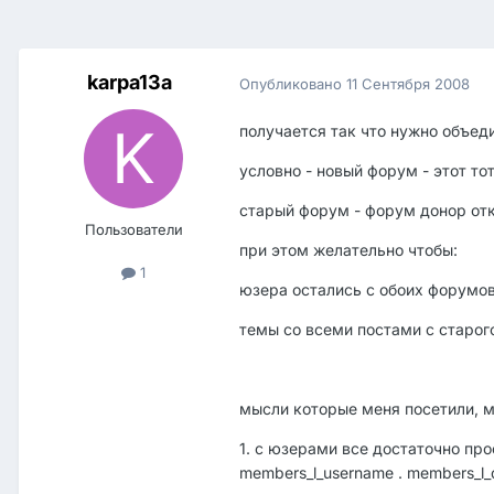
karpa13a
Опубликовано
11 Сентября 2008
получается так что нужно объед
условно - новый форум - этот то
старый форум - форум донор отк
Пользователи
при этом желательно чтобы:
1
юзера остались с обоих форумов 
темы со всеми постами с старог
мысли которые меня посетили, м
1. с юзерами все достаточно пр
members_l_username . members_l_