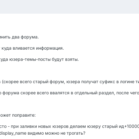
инить два форума.
т куда вливается информация.
уда юзера-темы-посты будут взяты.
(скорее всего старый форум, юзера получат суфикс в логине ти
о форума скорее всего ввалятся в отдельный раздел, после че
ожет поправите:
осто - при заливки новых юзеров делаем юзеру старый ид+1000
display_name видимо можно не трогать?