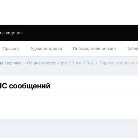
ца лидеров
Правила
Администрация
Пользователи онлайн
Табл
им версиям
Общие вопросы (по 2.2.x и 2.3.x)
Пароли юзеров и 
ЛС сообщений