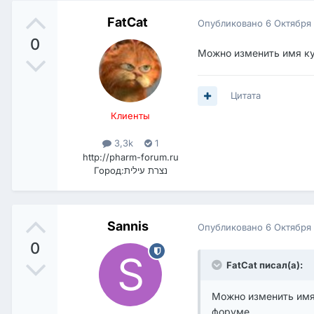
FatCat
Опубликовано
6 Октября
0
Можно изменить имя ку
Цитата
Клиенты
3,3k
1
http://pharm-forum.ru
Город:
נצרת עילית
Sannis
Опубликовано
6 Октября
0
FatCat писал(а):
Можно изменить имя 
форуме.