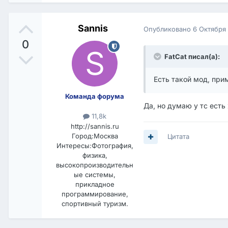
Sannis
Опубликовано
6 Октября
0
FatCat писал(а):
Есть такой мод, при
Команда форума
Да, но думаю у тс есть
11,8k
http://sannis.ru
Город:
Москва
Цитата
Интересы:
Фотография,
физика,
высокопроизводительн
ые системы,
прикладное
программирование,
спортивный туризм.