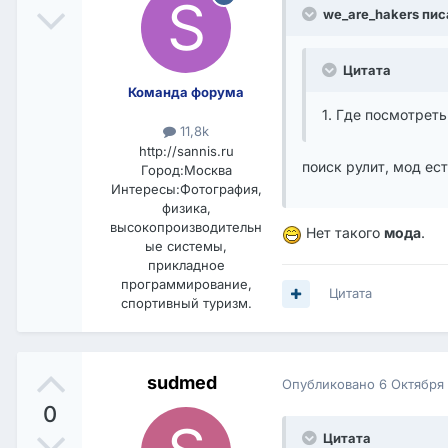
we_are_hakers пис
Цитата
Команда форума
1. Где посмотреть
11,8k
http://sannis.ru
поиск рулит, мод ест
Город:
Москва
Интересы:
Фотография,
физика,
высокопроизводительн
Нет такого
мода
.
ые системы,
прикладное
программирование,
Цитата
спортивный туризм.
sudmed
Опубликовано
6 Октября
0
Цитата