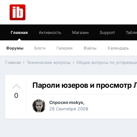
Главная
Активность
Магазин
Support
Табли
Форумы
Блоги
Галерея
Файлы
Календарь
Главная
Технические вопросы
Общие вопросы по устаревш
Пароли юзеров и просмотр 
0
Спросил
mokys
,
26 Сентября 2008