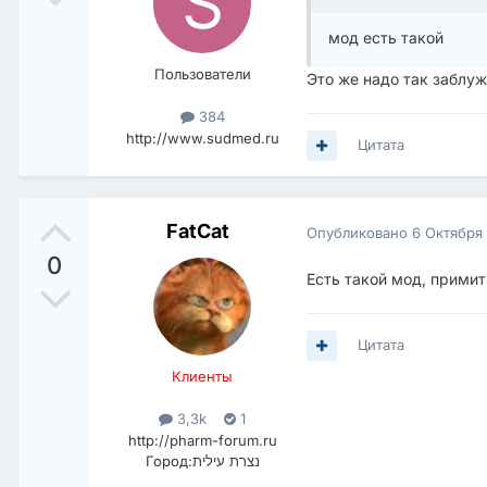
мод есть такой
Пользователи
Это же надо так заблу
384
http://www.sudmed.ru
Цитата
FatCat
Опубликовано
6 Октября
0
Есть такой мод, примит
Цитата
Клиенты
3,3k
1
http://pharm-forum.ru
Город:
נצרת עילית