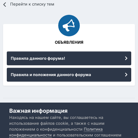
Перейти к списку тем
ОБЪЯВЛЕНИЯ
Правила данного форума!
Правила и положения данного форума
Важная информация
Политика конфиденциальности
Обратная связь
Находясь на нашем сайте, вы соглашаетесь на
использование файлов cookie, а также с нашим
IBResource
положением о конфиденциальности
Политика
Powered by Invision Community
конфиденциальности
и пользовательским соглашением