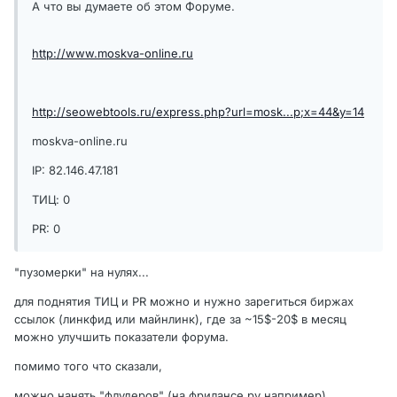
А что вы думаете об этом Форуме.
http://www.moskva-online.ru
http://seowebtools.ru/express.php?url=mosk...p;x=44&y=14
moskva-online.ru
IP: 82.146.47.181
ТИЦ: 0
PR: 0
"пузомерки" на нулях...
для поднятия ТИЦ и PR можно и нужно зарегиться биржах
ссылок (линкфид или майнлинк), где за ~15$-20$ в месяц
можно улучшить показатели форума.
помимо того что сказали,
можно нанять "флудеров" (на фрилансе.ру например),