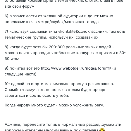
5) оставляй комментарии в тематических блогах, ставя в поле
site свой форум
6) в зависимости от желанной аудитории и денег можно
порекламиться в метро/клубах/магазинах города
7) используй социалки типа vkontakte&одноклассники, там есть
тематические группы, используй их, создавай их
8) когда будет хотя бы 200-300 реальных живых людей -
можно начать проводить небольшие конкурсы с призами в 30-
50 wmz
9) почитай вот это
http://www.webotdel.ru/notes/forum1/
(и
следущие части)
10) сделай на старте максимально простую регистрацию.
Спамботы замучают, но пользователям будет проще
зарегаться и соотв. осесть у тебя.
Когда народу много будет - можно усложнить регу.
Админы, перенесите топик в нормальный раздел, думаю эти
вопросы интересны многим вашим покупателям