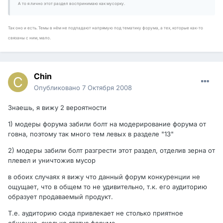
А то я лично этот раздел воспринимаю как мусорку.
Так оно и есть. Темы в нём не подпадают напрямую под тематику форума, а тех, которые как-то
связаны с ним, мало.
Chin
Опубликовано
7 Октября 2008
Знаешь, я вижу 2 вероятности
1) модеры форума забили болт на модерирование форума от
говна, поэтому так много тем левых в разделе "13"
2) модеры забили болт разгрести этот раздел, отделив зерна от
плевел и уничтожив мусор
в обоих случаях я вижу что данный форум конкуренции не
ощущает, что в общем то не удивительно, т.к. его аудиторию
образует продаваемый продукт.
Т.е. аудиторию сюда привлекает не столько приятное