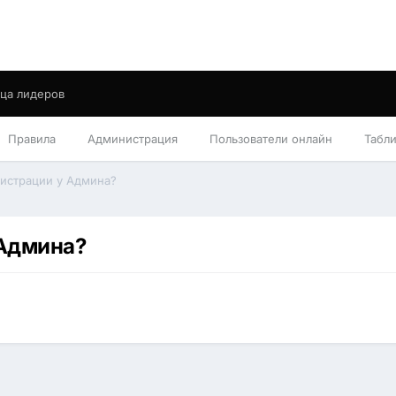
ца лидеров
Правила
Администрация
Пользователи онлайн
Табл
гистрации у Админа?
 Админа?