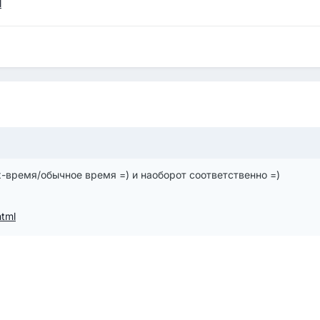
l
x-время/обычное время =) и наоборот соответственно =)
html