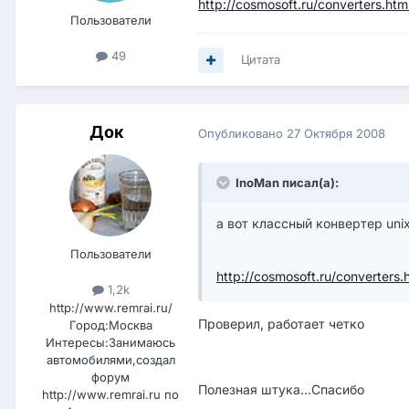
http://cosmosoft.ru/converters.htm
Пользователи
49
Цитата
Док
Опубликовано
27 Октября 2008
InoMan писал(а):
а вот классный конвертер uni
Пользователи
http://cosmosoft.ru/converters.
1,2k
http://www.remrai.ru/
Проверил, работает четко
Город:
Москва
Интересы:
Занимаюсь
автомобилями,создал
форум
Полезная штука...Спасибо
http://www.remrai.ru по