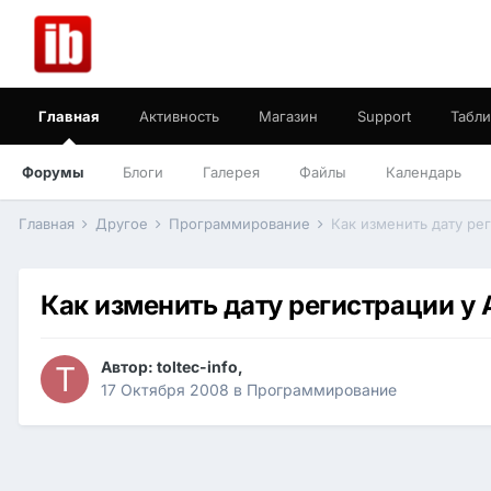
Главная
Активность
Магазин
Support
Табли
Форумы
Блоги
Галерея
Файлы
Календарь
Главная
Другое
Программирование
Как изменить дату ре
Как изменить дату регистрации у
Автор:
toltec-info
,
17 Октября 2008
в
Программирование