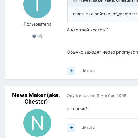
News Maker (aka. Chester) п
а как мне зайти в ibf_members
Пользователи
А кто твой хостер ?
49
Обычно заходят через phpmyadmi
Цитата
News Maker (aka.
Опубликовано
3 Ноября 2008
Chester)
не понял?
Цитата