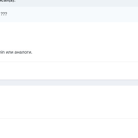
исал(а):
 ???
n или аналоги.